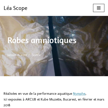
Léa Scope
Aller
au
contenu
Robes amniotiques
janvier 6, 2018
Textile
Réalisées en vue de la performance aquatique
Nymphe
,
ici exposées à ARCUB et Kube Muzette, Bucarest, en février et mars
2018